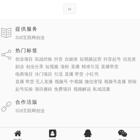
››
提供服务
318互联网创业
热门标签
创业项目
实战经验
抖音
自媒体
短视频运营
抖音起号
信息差
副业
创业分享
短视频
涨粉
直播
精准引流
直播带货
电商项目
冷门项目
引流
直播 带货
小红书
直播 带货 无人直播
视频号
中视频
微信变现
视频号直播
剪辑
起号实操
项目搬砖
免费项目
视频解说
私域流量
合作活版
318互联网创业
Copyright Your WebSite.Some Rights Reserved.
ICP备：鄂ICP备2021000435号-
2
鄂公网安备42900402000821