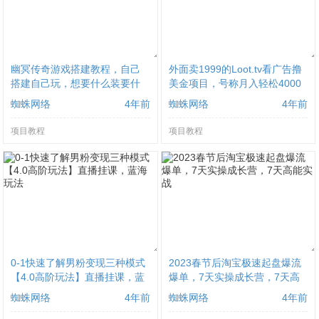
幽冥传奇游戏搭建教程，自己
外面卖1999的Loot.tv看广告撸
搭建自己玩，想要什么装要什
美金项目，号称月入轻松4000
么装备【内附源码+教程】
【教程+渠道】
蜘蛛网络
4年前
蜘蛛网络
4年前
项目教程
项目教程
0-1快速了解男粉变现三种模式
2023春节后淘宝极速起盘爆流
【4.0高阶玩法】直播挂课，蓝
爆单，7天实操成长营，7天高
海玩法
能实战
蜘蛛网络
4年前
蜘蛛网络
4年前