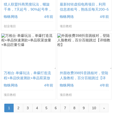
猎人联盟抖商黑搜玩法，螺旋
最新转转虚拟电商项目，利用
千单，7天起号，90%起号率，
信息差租号，熟练后每天200~5
100%盈利赚钱
00+【详细玩法教程】
蜘蛛网络
4年前
蜘蛛网络
4年前
创业项目
项目教程
万相台·单爆玩法，单爆打造流
外面收费398抖音跳核对，登陆
程+单品快速测款+单品双渠放
人脸教程，百分百能跳过【详
量+単品巨量引爆
细教程】
蜘蛛网络
4年前
蜘蛛网络
4年前
项目教程
项目教程
1
2
3
4
5
6
7
8
9
10
›