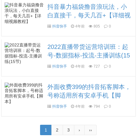
抖音暴力福袋撸音浪玩法，小
白直接干，每天几百+【详细视
频教程】
抖音快手
4年前
805
0
2022直播带货运营培训班：起
号-数据指标-投流-主播训练(15
节)
抖音快手
4年前
727
0
外面收费399的抖音拓客脚本，
号称适用所有安卓手机【脚
本】
抖音快手
4年前
794
0
1
2
3
›
››