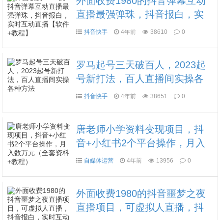
外面收费1980的抖音弹幕互动
直播最强弹珠，抖音报白，实
时互动直播【软件+教程】
抖音快手
4年前
38610
0
罗马起号三天破百人，​2023起
号新打法，百人直播间实操各
种方法
抖音快手
4年前
38651
0
唐老师小学资料变现项目，抖
音+小红书2个平台操作，月入
数万元（全套资料+教程）
自媒体运营
4年前
13956
0
外面收费1980的抖音噩梦之夜
直播项目，可虚拟人直播，抖