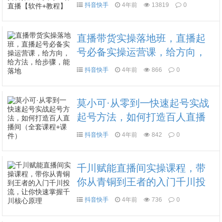
音报白，实时互动直播【软件
抖音快手
4年前
13819
0
+教程】
直播带货实操落地班，直播起
号必备实操运营课，给方向，
给方法，给步骤，能落地
抖音快手
4年前
866
0
莫小可·从零到一快速起号实战
起号方法，如何打造百人直播
间（全套课程+课件）
抖音快手
4年前
842
0
千川赋能直播间实操课程，带
你从青铜到王者的入门千川投
流，让你快速掌握千川核心原
抖音快手
4年前
736
0
理