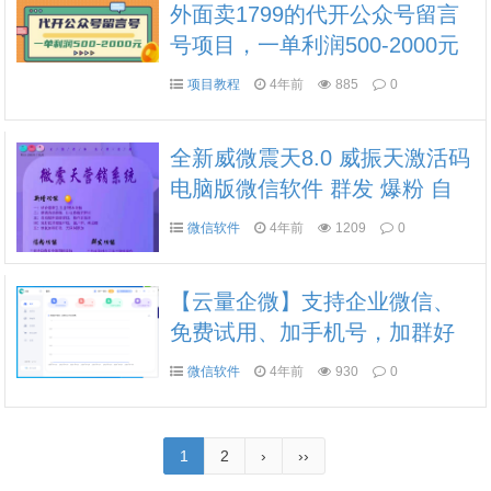
外面卖1799的代开公众号留言
号项目，一单利润500-2000元
项目教程
4年前
885
0
全新威微震天8.0 威振天激活码
电脑版微信软件 群发 爆粉 自
动回复自
微信软件
4年前
1209
0
【云量企微】支持企业微信、
免费试用、加手机号，加群好
友、群管理、拉人进群、群发
微信软件
4年前
930
0
消息，自动回复、发朋友圈
1
2
›
››