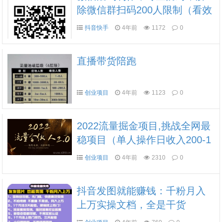
除微信群扫码200人限制（看效
果）
抖音快手
4年前
1172
0
直播带货陪跑
创业项目
4年前
1123
0
2022流量掘金项目,挑战全网最
稳项目（单人操作日收入200-1
000）
创业项目
4年前
2310
0
抖音发图就能赚钱：千粉月入
上万实操文档，全是干货