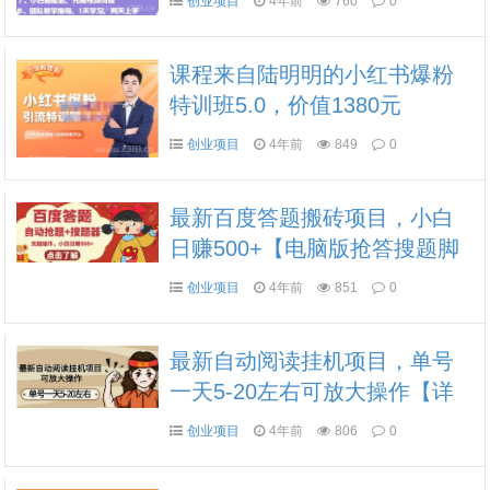
创业项目
4年前
760
0
课程来自陆明明的小红书爆粉
特训班5.0，价值1380元
创业项目
4年前
849
0
最新百度答题搬砖项目，小白
日赚500+【电脑版抢答搜题脚
本+小白0基础教学】
创业项目
4年前
851
0
最新自动阅读挂机项目，单号
一天5-20左右可放大操作【详
细教程+挂机脚本】
创业项目
4年前
806
0