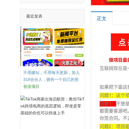
最近发表
正文
做项目最
互联网现在是
不用建站，不用每天更新，加入
318合伙人，拥有一个自己的资
源站，卖课程，卖初级站长，创
创业项目
如果把下面这
业合伙人赚钱
问题1：这个
回答1：
不管
都需要客源吧
你签合同。不
问题2：项目