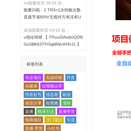
trx能量租赁 04/18 说：
X的都是钓鱼的骗子- 复制地址
https://jzztrx.com
能量闪租 - 2 TRX=1次转账次数
【THXfhfV6ThhYzt7d8mm4KL3
直接节省80%!无视对方有没有U
dE5LWBbwb3s】转 2 TRX即可0
或者是否交易所,低于 2 TRX的都
手续费转账!TG机器人: @jzzTRX
波场能量租赁 04/18 说：
是钓鱼的骗子- 复制地址【THXfh
bot 官网: https://jzztrx.com
u地址转错 【 TPvxzDAxdmQDN
fV6ThhYzt7d8mm4KL3dE5LWB
GoSBK63TFtSqMWcAY6rJ1 】
bwb3s】转 2 TRX即可0手续费
转错请联系TG:@TrxEm
转账!TG机器人: @jzzTRXbot 官
网: https://jzztrx.com
标签列表
创业项目
实战经验
抖音
自媒体
短视频运营
抖音起号
信息差
副业
创业分享
短视频
涨粉
直播
精准引流
直播带货
电商项目
冷门项目
引流
直播 带货
小红书