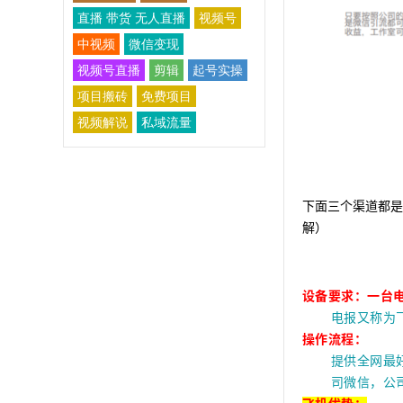
直播 带货 无人直播
视频号
中视频
微信变现
视频号直播
剪辑
起号实操
项目搬砖
免费项目
视频解说
私域流量
下面三个渠道都是
解）
设备要求：一台
电报又称为
操作流程：
提供全网最
司微信，公司