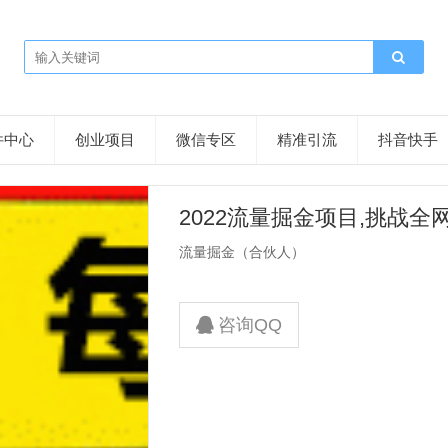
件中心
创业项目
微信专区
精准引流
抖音快手
2022流量掘金项目,挑战全
-1000）
流量掘金（合伙人）
咨询QQ