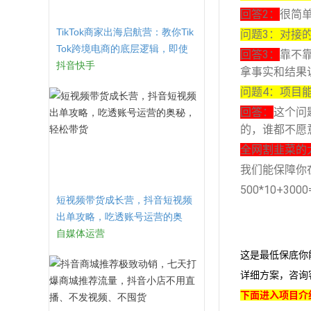
回答2：
很简
TikTok商家出海启航营：教你Tik
问题3：对接
Tok跨境电商的底层逻辑，即使
回答3：
靠不
是零基础的你也可以快速上手
抖音快手
拿事实和结果
问题4：项目
回答：
这个问
的，谁都不愿
全网割韭菜的
我们能保障你
500*10+300
短视频带货成长营，​抖音短视频
出单攻略，吃透账号运营的奥
秘，轻松带货
自媒体运营
这是最低保底你
详细方案，咨询
下面进入项目介