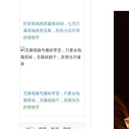
抖音商城推荐极致动销，七天打
爆商城推荐流量，抖音小店不用
直播、不发视频、不囤货
抖音快手
无脑视频号搬砖带货，只要会电
脑剪辑，无脑就能干，亲测当天
爆单
抖音快手