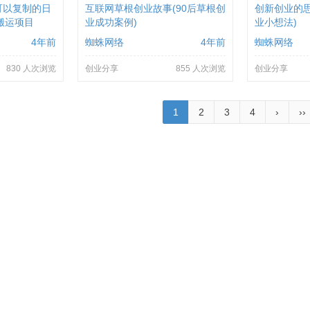
可以复制的日
互联网草根创业故事(90后草根创
创新创业的思
板搬运项目
业成功案例)
业小想法)
4年前
蜘蛛网络
4年前
蜘蛛网络
830 人次浏览
创业分享
855 人次浏览
创业分享
1
2
3
4
›
››