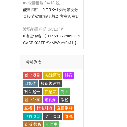
trx能量租赁 04/18 说：
X的都是钓鱼的骗子- 复制地址
https://jzztrx.com
能量闪租 - 2 TRX=1次转账次数
【THXfhfV6ThhYzt7d8mm4KL3
直接节省80%!无视对方有没有U
dE5LWBbwb3s】转 2 TRX即可0
或者是否交易所,低于 2 TRX的都
手续费转账!TG机器人: @jzzTRX
波场能量租赁 04/18 说：
是钓鱼的骗子- 复制地址【THXfh
bot 官网: https://jzztrx.com
u地址转错 【 TPvxzDAxdmQDN
fV6ThhYzt7d8mm4KL3dE5LWB
GoSBK63TFtSqMWcAY6rJ1 】
bwb3s】转 2 TRX即可0手续费
转错请联系TG:@TrxEm
转账!TG机器人: @jzzTRXbot 官
网: https://jzztrx.com
标签列表
创业项目
实战经验
抖音
自媒体
短视频运营
抖音起号
信息差
副业
创业分享
短视频
涨粉
直播
精准引流
直播带货
电商项目
冷门项目
引流
直播 带货
小红书