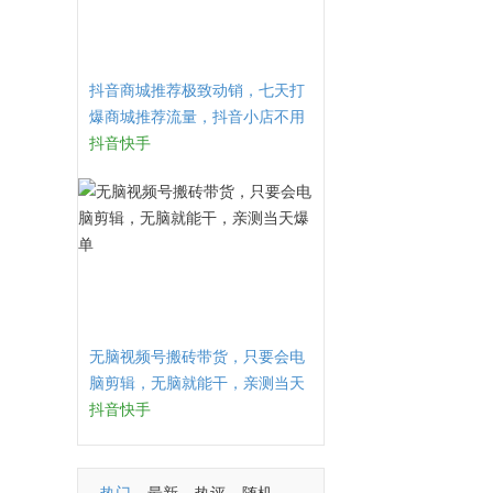
抖音商城推荐极致动销，七天打
爆商城推荐流量，抖音小店不用
直播、不发视频、不囤货
抖音快手
无脑视频号搬砖带货，只要会电
脑剪辑，无脑就能干，亲测当天
爆单
抖音快手