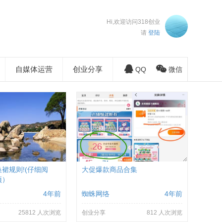
Hi,欢迎访问318创业
请
登陆
自媒体运营
创业分享
QQ
微信
换裙规则!(仔细阅
大促爆款商品合集
项）
4年前
蜘蛛网络
4年前
25812 人次浏览
创业分享
812 人次浏览