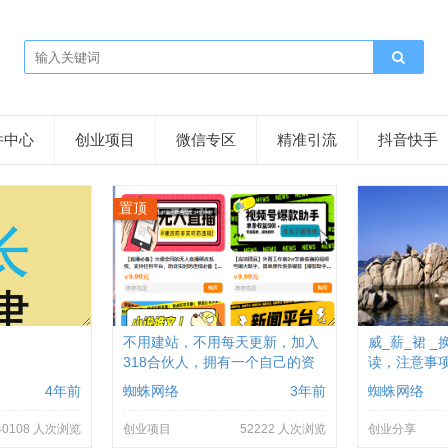
件中心
创业项目
微信专区
精准引流
抖音快手
置顶
不用建站，不用每天更新，加入
威_薪_裙 _
318合伙人，拥有一个自己的资
读，注意事
源站，卖课程，卖初级站长，创
4年前
蜘蛛网络
3年前
蜘蛛网络
业合伙人赚钱
40108 人次浏览
创业项目
52222 人次浏览
创业分享