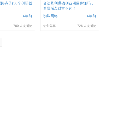
路点子(50个创新创
合法暴利赚钱创业项目你懂吗，
看懂后离财富不远了
4年前
蜘蛛网络
4年前
780 人次浏览
创业分享
726 人次浏览