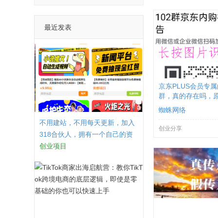
最近发表
京东PLUS会员专
群，真的存在吗，
蜘蛛网络
不用建站，不用每天更新，加入
创业分享
318合伙人，拥有一个自己的资
源站，卖课程，卖初级站长，创
创业项目
业合伙人赚钱