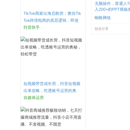
无脑操作，普通人
入200+的PPT模
TikTok商家出海启航营：教你Tik
蜘蛛网络
Tok跨境电商的底层逻辑，即使
是零基础的你也可以快速上手
抖音快手
创业分享
短视频带货成长营，​抖音短视频
出单攻略，吃透账号运营的奥
秘，轻松带货
自媒体运营