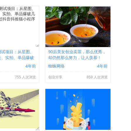
试项目：从星图、
90后美女创业卖茶，那么优秀，
云、实拍、单品爆破
却仍然那么努力，让人羡慕！
你通过抖音抖推猫小
4年前
蜘蛛网络
4年前
现
755 人次浏览
创业分享
859 人次浏览