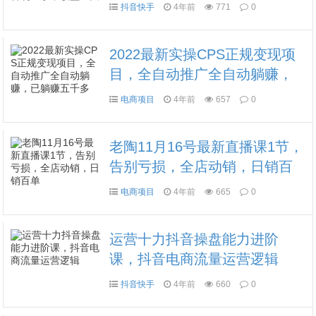
易上手，收益巨大
抖音快手
4年前
771
0
2022最新实操CPS正规变现项
目，全自动推广全自动躺赚，
已躺赚五千多
电商项目
4年前
657
0
老陶11月16号最新直播课1节，
告别亏损，全店动销，日销百
单
电商项目
4年前
665
0
运营十力抖音操盘能力进阶
课，抖音电商流量运营逻辑
抖音快手
4年前
660
0