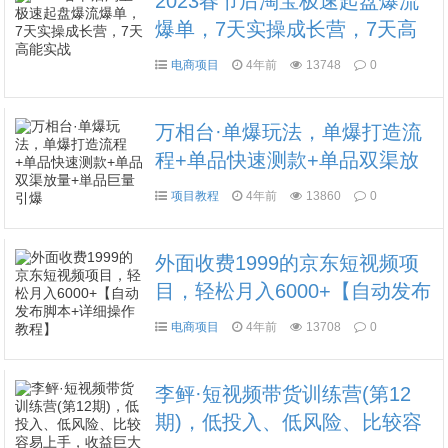
2023春节后淘宝极速起盘爆流
爆单，7天实操成长营，7天高
能实战
电商项目
4年前
13748
0
万相台·单爆玩法，单爆打造流
程+单品快速测款+单品双渠放
量+単品巨量引爆
项目教程
4年前
13860
0
外面收费1999的京东短视频项
目，轻松月入6000+【自动发布
脚本+详细操作教程】
电商项目
4年前
13708
0
李鲆·短视频带货训练营(第12
期)，低投入、低风险、比较容