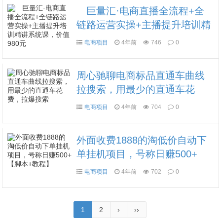
巨量汇·电商直播全流程+全
链路运营实操+主播提升培训精
讲系统课，价值980元
电商项目
4年前
746
0
周心驰聊电商标品直通车曲线
拉搜索，用最少的直通车花
费，拉爆搜索
电商项目
4年前
704
0
外面收费1888的淘低价自动下
单挂机项目，号称日赚500+
【脚本+教程】
电商项目
4年前
702
0
1
2
›
››