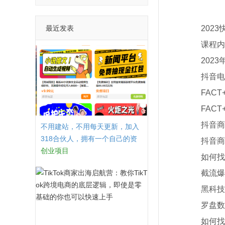
最近发表
课程内
2023年
抖音电商
FACT
FACT
抖音商城
不用建站，不用每天更新，加入
318合伙人，拥有一个自己的资
抖音商城
源站，卖课程，卖初级站长，创
创业项目
如何找到
业合伙人赚钱
截流爆款
黑科技工
罗盘数据
如何找到