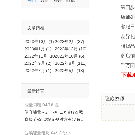
热门
最新
热评
随机
第四步【
店铺&商
客服日常
文章归档
差异化个
2023年10月 (1)
2023年2月 (37)
相似品快
2023年1月 (1)
2022年12月 (16)
多店铺
2022年11月 (102)
2022年10月 (6)
2022年9月 (2)
2022年8月 (111)
千万团队
2022年7月 (1)
2022年5月 (13)
下载地
最新留言
隐藏资源
能量闪租 04/18 说：
便宜能量 - 2 TRX=1次转账次数
直接节省80%!无视对方有没有U
或者是否交易所,低于 2 TRX的都
波场能量租赁 04/18 说：
是钓鱼的骗子- 复制地址【THXfh