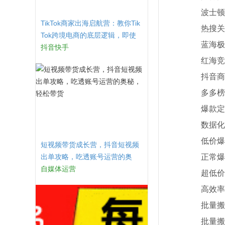
波士顿矩
TikTok商家出海启航营：教你Tik
热搜关键
Tok跨境电商的底层逻辑，即使
蓝海极速
是零基础的你也可以快速上手
抖音快手
红海竞争
抖音商城
多多榜单
爆款定价
数据化阶
低价爆款
短视频带货成长营，​抖音短视频
出单攻略，吃透账号运营的奥
正常爆款
秘，轻松带货
自媒体运营
超低价SK
高效率批
批量搬家
批量搬家