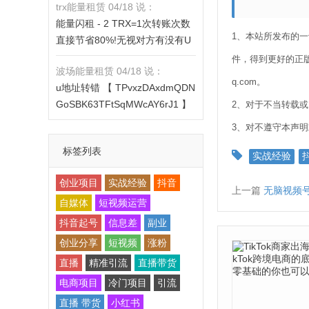
trx能量租赁 04/18 说：
X的都是钓鱼的骗子- 复制地址
https://jzztrx.com
能量闪租 - 2 TRX=1次转账次数
【THXfhfV6ThhYzt7d8mm4KL3
1、本站所发布的
直接节省80%!无视对方有没有U
dE5LWBbwb3s】转 2 TRX即可0
或者是否交易所,低于 2 TRX的都
手续费转账!TG机器人: @jzzTRX
件，得到更好的正版
波场能量租赁 04/18 说：
是钓鱼的骗子- 复制地址【THXfh
bot 官网: https://jzztrx.com
q.com。
u地址转错 【 TPvxzDAxdmQDN
fV6ThhYzt7d8mm4KL3dE5LWB
GoSBK63TFtSqMWcAY6rJ1 】
2、对于不当转载
bwb3s】转 2 TRX即可0手续费
转错请联系TG:@TrxEm
转账!TG机器人: @jzzTRXbot 官
3、对不遵守本声
网: https://jzztrx.com
标签列表
实战经验
创业项目
实战经验
抖音
上一篇
无脑视频号
自媒体
短视频运营
抖音起号
信息差
副业
创业分享
短视频
涨粉
直播
精准引流
直播带货
电商项目
冷门项目
引流
直播 带货
小红书