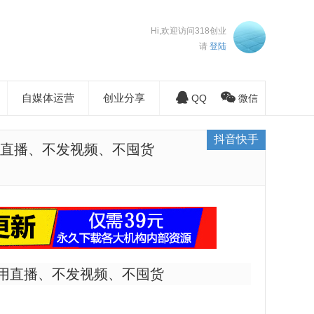
Hi,欢迎访问318创业
请
登陆
自媒体运营
创业分享
QQ
微信
抖音快手
直播、不发视频、不囤货
用直播、不发视频、不囤货