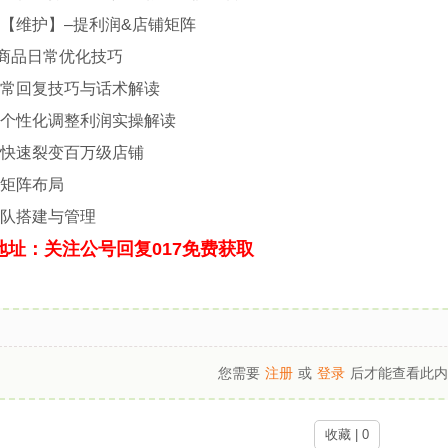
维护】–提利润&店铺矩阵
品日常优化技巧
回复技巧与话术解读
性化调整利润实操解读
速裂变百万级店铺
矩阵布局
搭建与管理
址：关注公号回复017免费获取
您需要
注册
或
登录
后才能查看此内
收藏 | 0