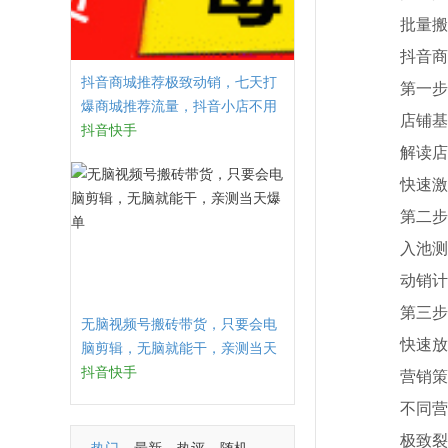
批量搬家
抖音商城
抖音商城推荐极致动销，七天打
第一步【
爆商城推荐流量，抖音小店不用
店铺基础
直播、不发视频、不囤货
抖音快手
解读店铺
快速激活
第二步【
入池测款
动销计划
第三步【
无脑视频号搬砖带货，只要会电
快速放
脑剪辑，无脑就能干，亲测当天
爆单
抖音快手
营销策略
不同营销
极致裂变