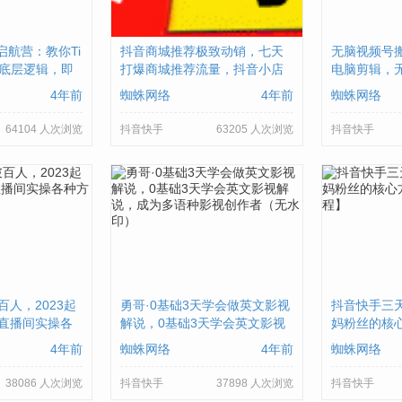
海启航营：教你Ti
抖音商城推荐极致动销，七天
无脑视频号
的底层逻辑，即
打爆商城推荐流量，抖音小店
电脑剪辑，
也可以快速上
不用直播、不发视频、不囤货
当天爆单
4年前
蜘蛛网络
4年前
蜘蛛网络
64104 人次浏览
抖音快手
63205 人次浏览
抖音快手
人，​2023起
勇哥·0基础3天学会做英文影视
抖音快手三天
直播间实操各
解说，0基础3天学会英文影视
妈粉丝的核
解说，成为多语种影视创作者
教程】
4年前
蜘蛛网络
4年前
蜘蛛网络
（无水印）
38086 人次浏览
抖音快手
37898 人次浏览
抖音快手