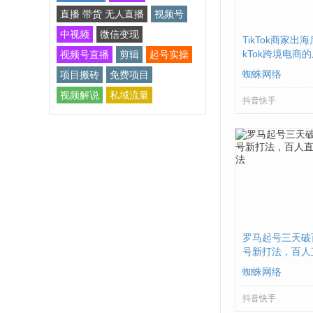
直播 带货 无人直播
视频号
中视频
微信变现
TikTok商家出
kTok跨境电商
视频号直播
剪辑
起号实操
使是零基础的你
蜘蛛网络
项目搬砖
免费项目
手
视频解说
私域流量
抖音快手
罗马起号三天破百
号新打法，百人
种方法
蜘蛛网络
抖音快手