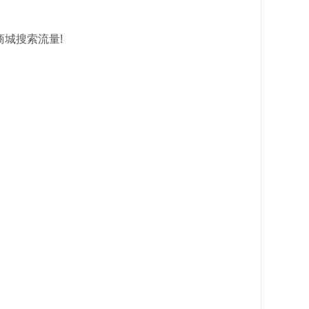
2023快‮超速‬车!不‮视发‬频，不‮直开‬播，7天打爆商城推‮流荐‬量!10天打爆商城‮索搜‬流量!