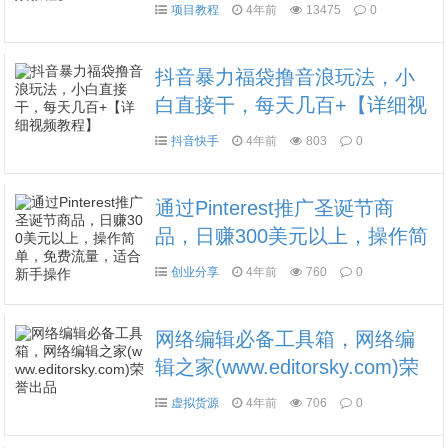
教程】
项目教程
4年前
13475
0
抖音暴力福袋撸音浪玩法，小
白直接干，每天几百+【详细视
频教程】
抖音快手
4年前
803
0
通过Pinterest推广圣诞节商
品，日赚300美元以上，操作简
单，免费流量，适合新手操作
创业分享
4年前
760
0
网络编辑必备工具箱，网络编
辑之家(www.editorsky.com)荣
誉出品
虚拟货源
4年前
706
0