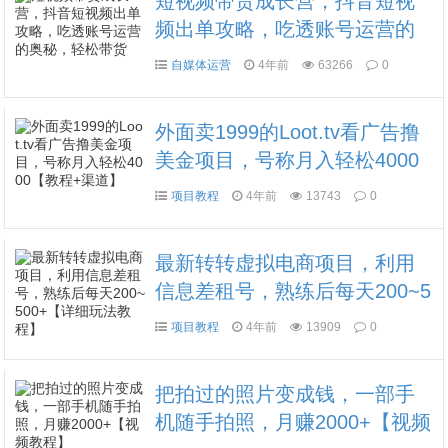
短视频带货成长营，​抖音短视
频出单攻略，吃透账号运营的
奥秘，轻松带货
自媒体运营
4年前
63266
0
外面卖1999的Loot.tv看广告撸
美金项目，号称月入轻松4000
【教程+渠道】
项目教程
4年前
13743
0
最新转转虚拟电商项目，利用
信息差租号，熟练后每天200~5
00+【详细玩法教程】
项目教程
4年前
13909
0
把拍过的照片变成钱，一部手
机随手拍照，月赚2000+【视频