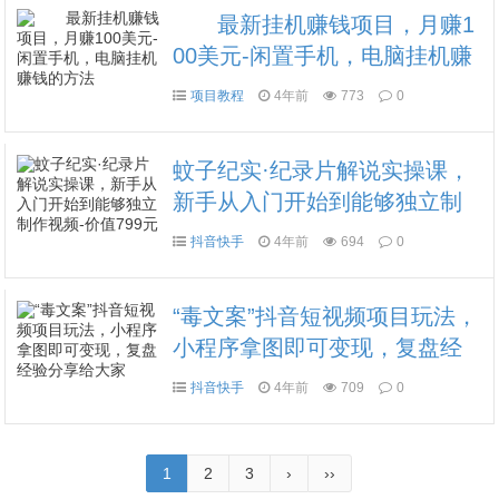
最新挂机赚钱项目，月赚1
00美元-闲置手机，电脑挂机赚
钱的方法
项目教程
4年前
773
0
蚊子纪实·纪录片解说实操课，
新手从入门开始到能够独立制
作视频-价值799元
抖音快手
4年前
694
0
“毒文案”抖音短视频项目玩法，
小程序拿图即可变现，复盘经
验分享给大家
抖音快手
4年前
709
0
1
2
3
›
››