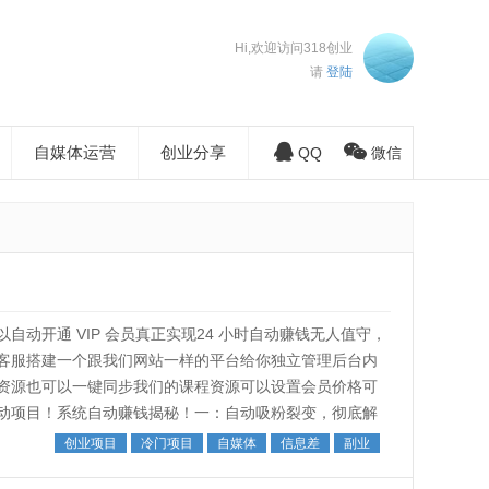
Hi,欢迎访问318创业
请
登陆
自媒体运营
创业分享
QQ
微信
动开通 VIP 会员真正实现24 小时自动赚钱无人值守，
客服搭建一个跟我们网站一样的平台给你独立管理后台内
资源也可以一键同步我们的课程资源可以设置会员价格可
动项目！系统自动赚钱揭秘！一：自动吸粉裂变，彻底解
吸粉裂变精准流量，系统可以设...
创业项目
冷门项目
自媒体
信息差
副业