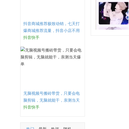
抖音商城推荐极致动销，七天打
爆商城推荐流量，抖音小店不用
直播、不发视频、不囤货
抖音快手
无脑视频号搬砖带货，只要会电
脑剪辑，无脑就能干，亲测当天
爆单
抖音快手