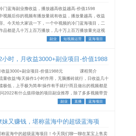
门蓝海副业撸收益，播放越高收益越高-价值1598
视频后你的视频有播放量就有收益，播放量越高，收益
容。今天给大家说一下，一个中视频的冷门蓝海项目，二
作品都是几十万上百万播放，几十万上百万播放量光这视
手机)文案解说-配音-封面...
副业
短视频运营
蓝海项目
时，月收益3000+副业项目-价值1988
收益3000+副业项目-价值1988元 课程简介
流量收益!每天操作1小时作用，无脑搬砖就行，日收益几十
槛极低，上手极为简单!操作有手就行!而且做出的视频都是
问2022有什么值得做的项目副业推荐，除了多多视频带货
货，无需粉丝基...
副业
直播
蓝海项目
撩妹又赚钱，堪称蓝海中的超级蓝海项
堪称蓝海中的超级蓝海项目！今天我们聊一聊在某宝上售卖