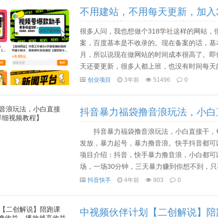
不用建站，不用每天更新，加入
课程，卖初级站长，创业合伙人
很多人问，我也想做个318学社这样的网站
案，百度基本是不收录的。现在备案的话，基本
月，所以说现在做网站的时间成本很高了。即
天还要更新，很多人都上班，也没有时间每天
知道现在百度对网赚类的网站不是很友好了，很
创业项目
3年前
51496
0
抖音暴力福袋撸音浪玩法，小白
抖音暴力福袋撸音浪玩法，小白直接干，每
发放，暴力起号，暴力撸音浪。快手抖音都可
项目介绍：抖音，快手暴力撸音浪，小白都可
场，一场30分钟，三天暴力赚到你想不到，只
定要坚持做，播一天停一天24小时后再继续。因
抖音快手
4年前
803
0
中视频伙伴计划【二创解说】陪