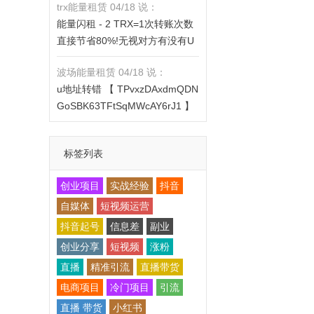
trx能量租赁 04/18 说：
X的都是钓鱼的骗子- 复制地址
https://jzztrx.com
能量闪租 - 2 TRX=1次转账次数
【THXfhfV6ThhYzt7d8mm4KL3
直接节省80%!无视对方有没有U
dE5LWBbwb3s】转 2 TRX即可0
或者是否交易所,低于 2 TRX的都
手续费转账!TG机器人: @jzzTRX
波场能量租赁 04/18 说：
是钓鱼的骗子- 复制地址【THXfh
bot 官网: https://jzztrx.com
u地址转错 【 TPvxzDAxdmQDN
fV6ThhYzt7d8mm4KL3dE5LWB
GoSBK63TFtSqMWcAY6rJ1 】
bwb3s】转 2 TRX即可0手续费
转错请联系TG:@TrxEm
转账!TG机器人: @jzzTRXbot 官
网: https://jzztrx.com
标签列表
创业项目
实战经验
抖音
自媒体
短视频运营
抖音起号
信息差
副业
创业分享
短视频
涨粉
直播
精准引流
直播带货
电商项目
冷门项目
引流
直播 带货
小红书