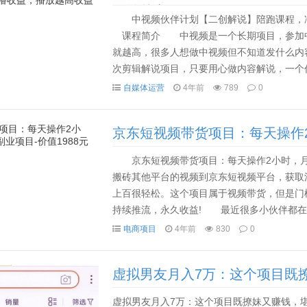
收益越高-价值1598
中视频伙伴计划【二创解说】陪跑课程，冷
课程简介 中视频是一个长期项目，参加中
就越高，很多人想做中视频但不知道发什么内
次剪辑解说项目，只要用心做内容解说，一个
频播放收益都是一天几千块。 课程目录 10(
自媒体运营
4年前
789
0
京东短视频带货项目：每天操作2小
元
京东短视频带货项目：每天操作2小时，月
搬砖其他平台的视频到京东短视频平台，获取
上百很轻松。这个项目属于视频带货，但是门
持续推流，永久收益! 最近很多小伙伴都在
项目那肯定是京东视频带货啊，因为京东视频带
电商项目
4年前
830
0
虚拟男友月入7万：这个项目既
目！
虚拟男友月入7万：这个项目既撩妹又赚钱，