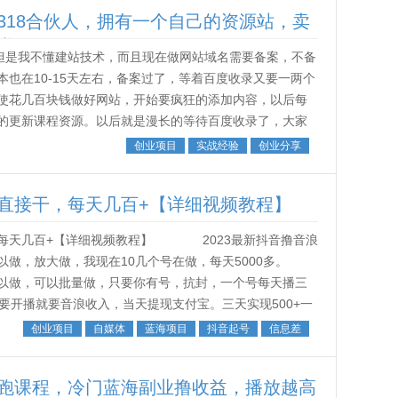
318合伙人，拥有一个自己的资源站，卖
赚钱
，但是我不懂建站技术，而且现在做网站域名需要备案，不备
也在10-15天左右，备案过了，等着百度收录又要一两个
使花几百块钱做好网站，开始要疯狂的添加内容，以后每
的更新课程资源。以后就是漫长的等待百度收录了，大家
多站做了一两年了收录也就几十...
创业项目
实战经验
创业分享
直接干，每天几百+【详细视频教程】
天几百+【详细视频教程】 2023最新抖音撸音浪
以做，放大做，我现在10几个号在做，每天5000多。
以做，可以批量做，只要你有号，抗封，一个号每天播三
要开播就要音浪收入，当天提现支付宝。三天实现500+一
为抖音也要赚钱，你...
创业项目
自媒体
蓝海项目
抖音起号
信息差
跑课程，冷门蓝海副业撸收益，播放越高