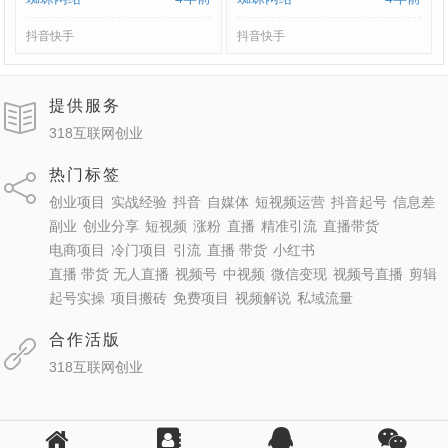
件+教程】
抖音快手
抖音快手
提供服务
318互联网创业
热门标签
创业项目
实战经验
抖音
自媒体
短视频运营
抖音起号
信息差
副业
创业分享
短视频
涨粉
直播
精准引流
直播带货
电商项目
冷门项目
引流
直播 带货
小红书
直播 带货 无人直播
视频号
中视频
微信变现
视频号直播
剪辑
起号实操
项目搬砖
免费项目
视频解说
私域流量
合作活版
318互联网创业
Copyright Your WebSite.Some Rights Reserved.
ICP备：鄂ICP备2021000435号-