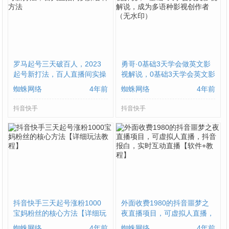
罗马起号三天破百人，​2023
勇哥·0基础3天学会做英文影
起号新打法，百人直播间实操
视解说，0基础3天学会英文影
各种方法
视解说，成为多语种影视创作
蜘蛛网络
4年前
蜘蛛网络
4年前
者（无水印）
抖音快手
抖音快手
抖音快手三天起号涨粉1000
外面收费1980的抖音噩梦之
宝妈粉丝的核心方法【详细玩
夜直播项目，可虚拟人直播，
法教程】
抖音报白，实时互动直播【软
蜘蛛网络
4年前
蜘蛛网络
4年前