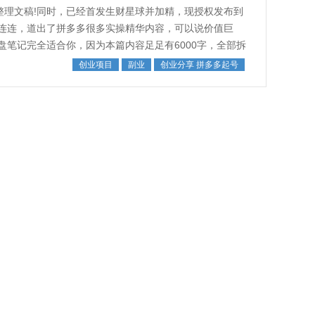
整理文稿!同时，已经首发生财星球并加精，现授权发布到
连连，道出了拼多多很多实操精华内容，可以说价值巨
笔记完全适合你，因为本篇内容足足有6000字，全部拆
我们拼多多虚拟项目课程的价值...
创业项目
副业
创业分享 拼多多起号