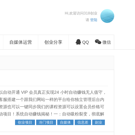
Hi,欢迎访问318创业
请
登陆
自媒体运营
创业分享
QQ
微信
动开通 VIP 会员真正实现24 小时自动赚钱无人值守，
客服搭建一个跟我们网站一样的平台给你独立管理后台内
资源也可以一键同步我们的课程资源可以设置会员价格可
动项目！系统自动赚钱揭秘！一：自动吸粉裂变，彻底解
吸粉裂变精准流量，系统可以设...
创业项目
冷门项目
自媒体
信息差
副业