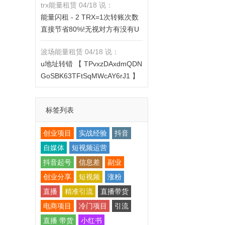
trx能量租赁 04/18 说：
X的都是钓鱼的骗子- 复制地址
https://jzztrx.com
能量闪租 - 2 TRX=1次转账次数
【THXfhfV6ThhYzt7d8mm4KL3
直接节省80%!无视对方有没有U
dE5LWBbwb3s】转 2 TRX即可0
或者是否交易所,低于 2 TRX的都
手续费转账!TG机器人: @jzzTRX
波场能量租赁 04/18 说：
是钓鱼的骗子- 复制地址【THXfh
bot 官网: https://jzztrx.com
u地址转错 【 TPvxzDAxdmQDN
fV6ThhYzt7d8mm4KL3dE5LWB
GoSBK63TFtSqMWcAY6rJ1 】
bwb3s】转 2 TRX即可0手续费
转错请联系TG:@TrxEm
转账!TG机器人: @jzzTRXbot 官
网: https://jzztrx.com
标签列表
创业项目
实战经验
抖音
自媒体
短视频运营
抖音起号
信息差
副业
创业分享
短视频
涨粉
直播
精准引流
直播带货
电商项目
冷门项目
引流
直播 带货
小红书