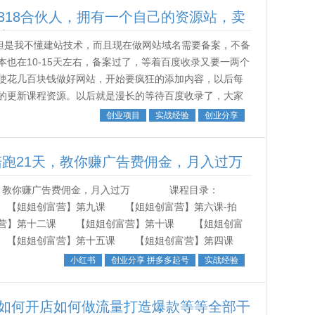
318合伙人，拥有一个自己的资源站，卖
赚钱
，但是我不懂建站技术，而且现在做网站域名需要备案，不备
也在10-15天左右，备案过了，等着百度收录又要一两个
使花几百块钱做好网站，开始要疯狂的添加内容，以后每
的更新课程资源。以后就是漫长的等待百度收录了，大家
多站做了一两年了收录也就几十...
创业项目
实战经验
创业分享
陪跑21天，教你赚广告费佣金，月入过万
1天，教你赚广告费佣金，月入过万 课程目录：
【姐姐创富营】第九课 【姐姐创富营】第六课-拍
营】第十二课 【姐姐创富营】第十课 【姐姐创富
 【姐姐创富营】第十五课 【姐姐创富营】第四课
班 【姐姐创富营】林风师兄直播 ...
小红书
创业分享 拼多多起号
实战经验
如何开店如何做流量打造爆款等等全部干