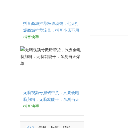
抖音商城推荐极致动销，七天打
爆商城推荐流量，抖音小店不用
直播、不发视频、不囤货
抖音快手
无脑视频号搬砖带货，只要会电
脑剪辑，无脑就能干，亲测当天
爆单
抖音快手