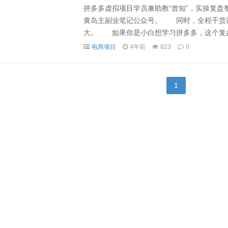
拼多多虚拟项目学员兼助教“曾知”，实操复盘
黄岛主副业笔记公众号。 同时，全程干货
大。 如果你是小白想学习拼多多，这个复盘
解讲透拼多多虚拟项目的玩法。当然，也体现了
电商项目
4年前
823
0
1