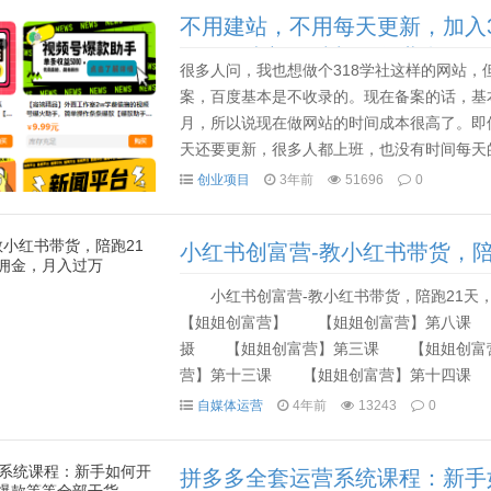
不用建站，不用每天更新，加入
课程，卖初级站长，创业合伙人
很多人问，我也想做个318学社这样的网站
案，百度基本是不收录的。现在备案的话，基本
月，所以说现在做网站的时间成本很高了。即
天还要更新，很多人都上班，也没有时间每天
知道现在百度对网赚类的网站不是很友好了，很
创业项目
3年前
51696
0
小红书创富营-教小红书带货，
小红书创富营-教小红书带货，陪跑2
【姐姐创富营】 【姐姐创富营】第八课 
摄 【姐姐创富营】第三课 【姐姐创富
营】第十三课 【姐姐创富营】第十四课
【姐姐创富营】第五课 【姐姐创富营】开
自媒体运营
4年前
13243
0
拼多多全套运营系统课程：新手